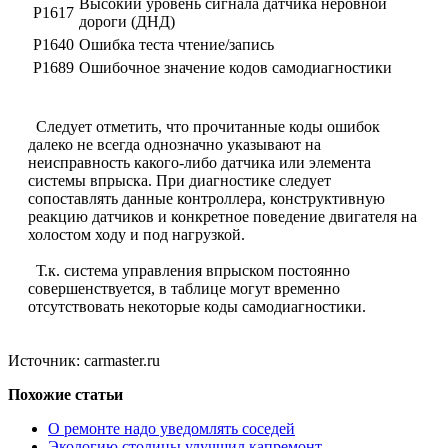
Высокий уровень сигнала датчика неровной
Р1617
дороги (ДНД)
Р1640
Ошибка теста чтение/запись
Р1689
Ошибочное значение кодов самодиагностики
Следует отметить, что прочитанные коды ошибок
далеко не всегда однозначно указывают на
неисправность какого-либо датчика или элемента
системы впрыска. При диагностике следует
сопоставлять данные контроллера, конструктивную
реакцию датчиков и конкретное поведение двигателя на
холостом ходу и под нагрузкой.
Т.к. система управления впрыском постоянно
совершенствуется, в таблице могут временно
отсутствовать некоторые коды самодиагностики.
Источник: carmaster.ru
Похожие статьи
О ремонте надо уведомлять соседей
Экологию столицы улучшил капремонт