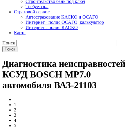
Строительство бань под ключ
Требуется...
Страховой сервис
Автострахование КАСКО и ОСАГО
Интернет - полис ОСАГО, калькулятор
Интернет - полис КАСКО
Карта
Поиск
Диагностика неисправностей
КСУД BOSCH MP7.0
автомобиля ВАЗ-21103
1
2
3
4
5