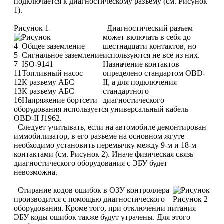
подключается к диагностическому разъему (см. Рисунок
1).
Рисунок 1
Диагностический разъем
может включать в себя до
4
Общее заземление
шестнадцати контактов, но
5
Сигнальное заземление
используются не все из них.
7
ISO-9141
Назначение контактов
11
Топливный насос
определено стандартом OBD-
12
К разъему АБС
II, а для подключения
13
К разъему АБС
стандартного
16
Напряжение бортсети
диагностического
оборудования используется универсальный кабель
OBD-II J1962.
Следует учитывать, если на автомобиле демонтирован
иммобилизатор, в его разъеме на основном жгуте
необходимо установить перемычку между 9-м и 18-м
контактами (см. Рисунок 2). Иначе физическая связь
диагностического оборудования с ЭБУ будет
невозможна.
Стирание кодов ошибок в ОЗУ контроллера
производится с помощью диагностического
Рисунок 2
оборудования. Кроме того, при отключении питания
ЭБУ коды ошибок также будут утрачены. Для этого