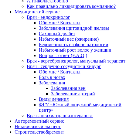
Антиколлекторство
Как правильно ликвидировать компанию?
Медицинский сервис
Врач - эндокринолог
Обо мне / Контакты
Заболевания щитовидной железы
Сахарный диабет
Избыточный вес (ожирение)
Беременность на фоне патологии
Избыточный рост волос у женщин
Вопрос - ответ (F.A.Q.)
Врач - вертеброневролог, мануальный терапевт
Врач - сердечно-сосудистый хирург
Обо мне / Контакты
Боль в ногах
Заболевания
Заболевания вен
Заболевание артерий
Виды лечения
ФГУ «Южный окружной медицинский
центр»
Врач - психиатр, психотерапевт
Авторемонтный сервис
Независимый эксперт
Строительство&ремонт