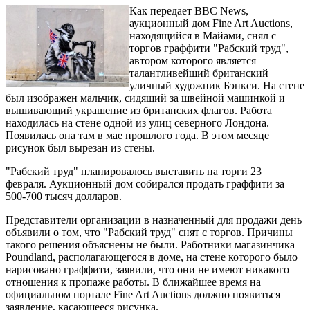
Как передает BBC News,
аукционный дом Fine Art Auctions,
находящийся в Майами, снял с
торгов граффити "Рабский труд",
автором которого является
талантливейший британский
уличный художник Бэнкси. На стене
был изображен мальчик, сидящий за швейной машинкой и
вышивающий украшение из британских флагов. Работа
находилась на стене одной из улиц северного Лондона.
Появилась она там в мае прошлого года. В этом месяце
рисунок был вырезан из стены.
"Рабский труд" планировалось выставить на торги 23
февраля. Аукционный дом собирался продать граффити за
500-700 тысяч долларов.
Представители организации в назначенный для продажи день
объявили о том, что "Рабский труд" снят с торгов. Причины
такого решения объяснены не были. Работники магазинчика
Poundland, располагающегося в доме, на стене которого было
нарисовано граффити, заявили, что они не имеют никакого
отношения к пропаже работы. В ближайшее время на
официальном портале Fine Art Auctions должно появиться
заявление, касающееся рисунка.