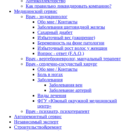
Антиколлекторство
Как правильно ликвидировать компанию?
Медицинский сервис
Врач - эндокринолог
Обо мне / Контакты
Заболевания щитовидной железы
Сахарный диабет
Избыточный вес (ожирение)
Беременность на фоне патологии
Избыточный рост волос у женщин
Вопрос - ответ (F.A.Q.)
Врач - вертеброневролог, мануальный терапевт
Врач - сердечно-сосудистый хирург
Обо мне / Контакты
Боль в ногах
Заболевания
Заболевания вен
Заболевание артерий
Виды лечения
ФГУ «Южный окружной медицинский
центр»
Врач - психиатр, психотерапевт
Авторемонтный сервис
Независимый эксперт
Строительство&ремонт