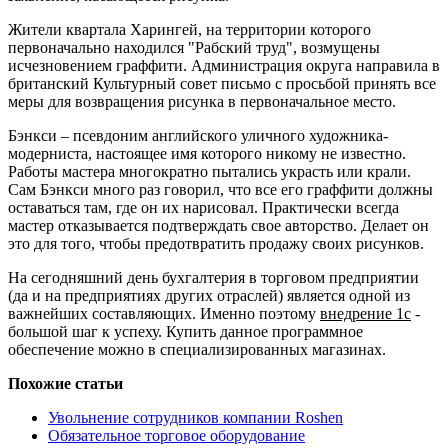
Жители квартала Харингей, на территории которого
первоначально находился "Рабский труд", возмущены
исчезновением граффити. Администрация округа направила в
британский Культурный совет письмо с просьбой принять все
меры для возвращения рисунка в первоначальное место.
Бэнкси – псевдоним английского уличного художника-
модерниста, настоящее имя которого никому не известно.
Работы мастера многократно пытались украсть или крали.
Сам Бэнкси много раз говорил, что все его граффити должны
оставаться там, где он их нарисовал. Практически всегда
мастер отказывается подтверждать свое авторство. Делает он
это для того, чтобы предотвратить продажу своих рисунков.
На сегодняшний день бухгалтерия в торговом предприятии
(да и на предприятиях других отраслей) является одной из
важнейших составляющих. Именно поэтому
внедрение 1с
-
большой шаг к успеху. Купить данное программное
обеспечение можно в специализированных магазинах.
Похожие статьи
Увольнение сотрудников компании Roshen
Обязательное торговое оборудование