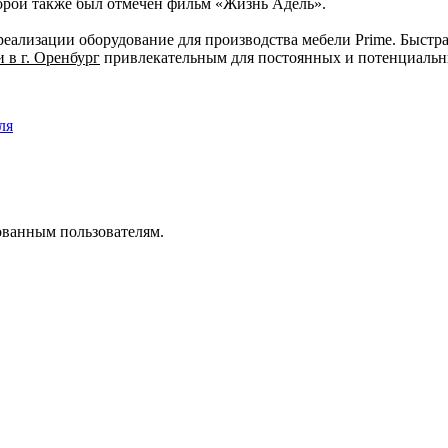
орой также был отмечен фильм «Жизнь Адель».
ализации оборудование для производства мебели Prime. Быстрая
 в г. Оренбург
привлекательным для постоянных и потенциальн
ля
ованным пользователям.