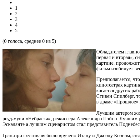
1
2
3
4
5
(
0
голоса, среднее
0
из 5)
Обладателем главно
первая и вторая», 
картине, продолжите
фильм изобилует ве
Предполагается, чт
кинотеатрах картин
касается других ра
Стивен Спилберг, т
в драме «Прошлое».
Лучшим актером жюр
роуд-муви «Небраска», режиссера Александра Пэйна. Лучшим
Эскаланте а лучшим сценаристом стал представитель Поднебе
Гран-при фестиваля было вручено Итану и Джоэлу Коэнам, сн