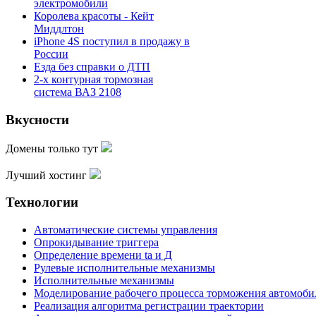
электромобили
Королева красоты - Кейт
Миддлтон
iPhone 4S поступил в продажу в
России
Езда без справки о ДТП
2-х контурная тормозная
система ВАЗ 2108
Вкусности
Домены только тут
Лучший хостинг
Технологии
Автоматические системы управления
Опрокидывание триггера
Определение времени ta и Д
Рулевые исполнительные механизмы
Исполнительные механизмы
Моделирование рабочего процесса торможения автомоби
Реализация алгоритма регистрации траектории