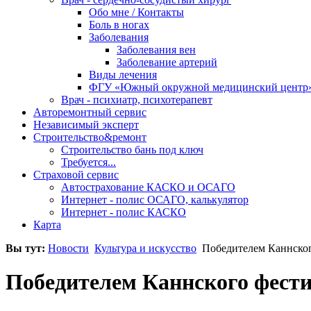
Обо мне / Контакты
Боль в ногах
Заболевания
Заболевания вен
Заболевание артерий
Виды лечения
ФГУ «Южный окружной медицинский центр
Врач - психиатр, психотерапевт
Авторемонтный сервис
Независимый эксперт
Строительство&ремонт
Строительство бань под ключ
Требуется...
Страховой сервис
Автострахование КАСКО и ОСАГО
Интернет - полис ОСАГО, калькулятор
Интернет - полис КАСКО
Карта
Вы тут:
Новости
Культура и искусство
Победителем Каннског
Победителем Каннского фести