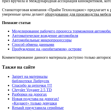
приз вручила и Международная ассоциация кинокритиков, кот
Станкоторговая компания «Прайм Технолоджис» предлагает к ре
умеренные цены делают
оборудование для производства мебели
Похожие статьи
Моделирование рабочего процесса торможения автомоби
Автоматическое вождение автомобиля
Автомобильные микропроцессоры
Способ обмена данными
Пробуждение на «необитаемом» острове
Комментирование данного материала доступно только авториз
Также на сайте
Запрет на материалы
библиотеки Либрусек
Спасибо за цепочки !!!!
Chrysler Voyager 2.5 TD
Разборки на дорогах
Новая подстава на дорогах!
«Кидают» только девушки
Renault представила серийные