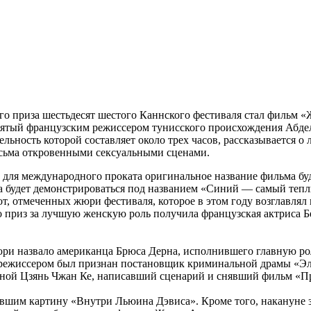
го приза шестьдесят шестого Каннского фестиваля стал фильм «
снятый французским режиссером тунисского происхождения Абд
льность которой составляет около трех часов, рассказывается о 
сьма откровенными сексуальными сценами.
о для международного проката оригинальное название фильма буд
а будет демонстрироваться под названием «Синий — самый тепл
бот, отмеченных жюри фестиваля, которое в этом году возглавля
о приз за лучшую женскую роль получила французская актриса 
и назвало американца Брюса Дерна, исполнившего главную рол
 режиссером был признан постановщик криминальной драмы «Э
сной Цзянь Чжан Ке, написавший сценарий и снявший фильм «П
явшим картину «Внутри Льюина Дэвиса». Кроме того, накануне 