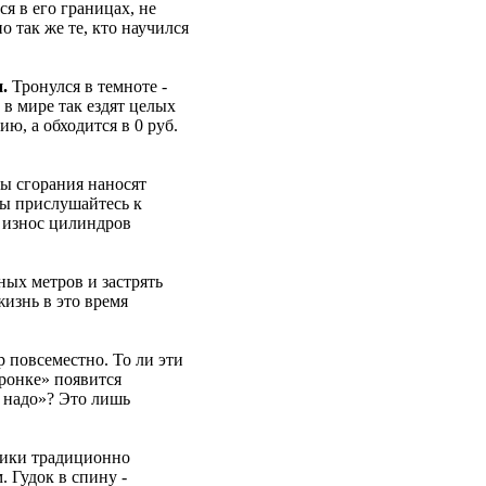
я в его границах, не
о так же те, кто научился
.
Тронулся в темноте -
 в мире так ездят целых
ю, а обходится в 0 руб.
ы сгорания наносят
бы прислушайтесь к
- износ цилиндров
ных метров и застрять
жизнь в это время
р повсеместно. То ли эти
оронке» появится
е надо»? Это лишь
чики традиционно
 Гудок в спину -