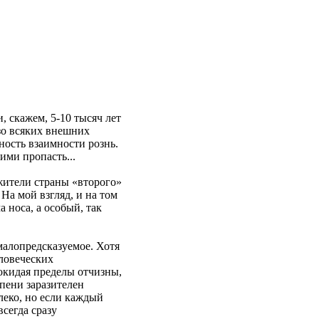
 скажем, 5-10 тысяч лет
зо всяких внешних
ность взаимности рознь.
ими пропасть...
 жители страны «второго»
На мой взгляд, и на том
 носа, а особый, так
малопредсказуемое. Хотя
еловеческих
окидая пределы отчизны,
епени заразителен
леко, но если каждый
всегда сразу