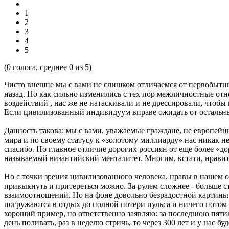
1
2
3
4
5
(
0
голоса, среднее
0
из 5)
Чисто внешне мы с вами не слишком отличаемся от первобытных
назад. Но как сильно изменились с тех пор межличностные отн
воздействий , нас же не натаскивали и не дрессировали, чтобы
Если цивилизованный индивидуум вправе ожидать от остальных
Данность такова: мы с вами, уважаемые граждане, не европейцы
мира и по своему статусу к «золотому миллиарду» нас никак не
спасибо. Но главное отличие дорогих россиян от еще более «до
называемый византийский менталитет. Многим, кстати, нравитс
Но с точки зрения цивилизованного человека, нравы в нашем о
привыкнуть и притереться можно. За рулем сложнее - больше с
взаимоотношений. Но на фоне довольно безрадостной картины 
погружаются в отдых до полной потери пульса и ничего потом н
хороший пример, но ответственно заявляю: за последнюю пятил
день поливать, раз в неделю стричь, то через 300 лет и у нас б