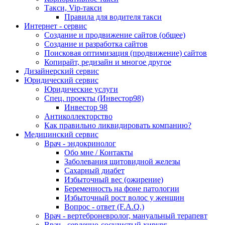
Такси, Vip-такси
Правила для водителя такси
Интернет - сервис
Создание и продвижение сайтов (общее)
Создание и разработка сайтов
Поисковая оптимизация (продвижение) сайтов
Копирайт, редизайн и многое другое
Дизайнерский сервис
Юридический сервис
Юридические услуги
Спец. проекты (Инвестор98)
Инвестор 98
Антиколлекторство
Как правильно ликвидировать компанию?
Медицинский сервис
Врач - эндокринолог
Обо мне / Контакты
Заболевания щитовидной железы
Сахарный диабет
Избыточный вес (ожирение)
Беременность на фоне патологии
Избыточный рост волос у женщин
Вопрос - ответ (F.A.Q.)
Врач - вертеброневролог, мануальный терапевт
Врач - сердечно-сосудистый хирург