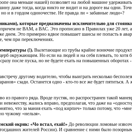
ропе она меньше нашей) позволяет на любой машине удерживатьс
шину даже тогда, когда никто не видит и на дороге вы одни. Точн
, но и в гордом одиночестве. Не правда ли « забавные люди»?
рниками), которые предназначены исключительно для стоянки
 причем не ВАМ, а ВАС. Это прописано в Правилах уже 20 лет, а
е днем. Это примерно вдвое повышает шансы не попасть в авари
е, чем при переключениях.
температуры (!).
Вылетающие из трубы крайне вонючие продукт
ерб окружающим. Но если на людей и на себя плевать, то хотя 
сразу после пуска, но не будете ехать на повышенных оборотах 
австречу другому водителю, чтобы выиграть несколько бесполез
ранов» сзади. Останется одно - кто-то все же будет пятиться. А 
во из правого ряда.
Вроде пустяк, но распространен такой манев
 и невежеству, жались вправо, предполагая, что даже на «одност
онятно, что за мания ехать «под кирпич» только потому, что «мн
но чужому «нельзя».
хамский окрик: «Чо встал, ехай!»
До революции ломовые извоз
и тогдашних жителей России). И сравнение с ними было позорным.