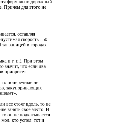
 хотя формально дорожный
е. Причем для этого не
ивается, оставляя
пустимая скорость - 50
И заграницей в городах
ка и т. п.). При этом
о значит, что если два
ов приоритет.
, то поперечные не
ров, закупоривающих
ашляет».
ли все стоят вдоль, то не
още занять свое место. И
 то он не подкатывается
мол, кто успел, тот и