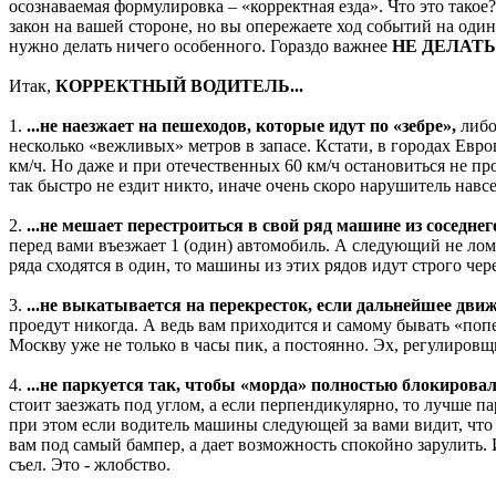
осознаваемая формулировка – «корректная езда». Что это такое
закон на вашей стороне, но вы опережаете ход событий на оди
нужно делать ничего особенного. Гораздо важнее
НЕ ДЕЛАТЬ
Итак,
КОРРЕКТНЫЙ ВОДИТЕЛЬ...
1.
...не наезжает на пешеходов, которые идут по «зебре»,
либо
несколько «вежливых» метров в запасе. Кстати, в городах Евро
км/ч. Но даже и при отечественных 60 км/ч остановиться не пр
так быстро не ездит никто, иначе очень скоро нарушитель навсе
2.
...не мешает перестроиться в свой ряд машине из соседне
перед вами въезжает 1 (один) автомобиль. А следующий не ломит
ряда сходятся в один, то машины из этих рядов идут строго чер
3.
...не выкатывается на перекресток, если дальнейшее дви
проедут никогда. А ведь вам приходится и самому бывать «поп
Москву уже не только в часы пик, а постоянно. Эх, регулировщи
4.
...не паркуется так, чтобы «морда» полностью блокирова
стоит заезжать под углом, а если перпендикулярно, то лучше па
при этом если водитель машины следующей за вами видит, что
вам под самый бампер, а дает возможность спокойно зарулить. 
съел. Это - жлобство.