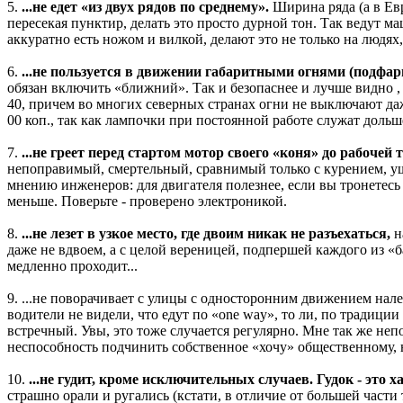
5.
...не едет «из двух рядов по среднему».
Ширина ряда (а в Ев
пересекая пунктир, делать это просто дурной тон. Так ведут ма
аккуратно есть ножом и вилкой, делают это не только на людях
6.
...не пользуется в движении габаритными огнями (подфа
обязан включить «ближний». Так и безопаснее и лучше видно ,
40, причем во многих северных странах огни не выключают даж
00 коп., так как лампочки при постоянной работе служат дольш
7.
...не греет перед стартом мотор своего «коня» до рабочей 
непоправимый, смертельный, сравнимый только с курением, ущ
мнению инженеров: для двигателя полезнее, если вы тронетесь 
меньше. Поверьте - проверено электроникой.
8.
...не лезет в узкое место, где двоим никак не разъехаться,
н
даже не вдвоем, а с целой вереницей, подпершей каждого из «ба
медленно проходит...
9. ...не поворачивает с улицы с односторонним движением нале
водители не видели, что едут по «one way», то ли, по традиции
встречный. Увы, это тоже случается регулярно. Мне так же неп
неспособность подчинить собственное «хочу» общественному, 
10.
...не гудит, кроме исключительных случаев. Гудок - это 
страшно орали и ругались (кстати, в отличие от большей част