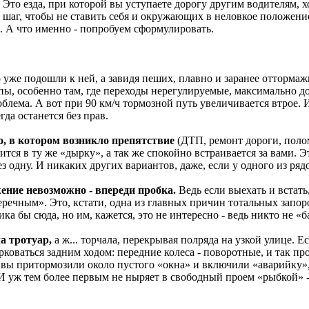
? Это езда, при которой вы уступаете дорогу другим водителям,
н шаг, чтобы не ставить себя и окружающих в неловкое положени
. А что именно - попробуем сформулировать.
 уже подошли к ней, а завидя пеших, плавно и заранее оттормаж
пы, особенно там, где переходы нерегулируемые, максимально до
облема. А вот при 90 км/ч тормозной путь увеличивается втрое. 
гда останется без прав.
го, в котором возникло препятствие
(ДТП, ремонт дороги, полом
ся в ту же «дырку», а так же спокойно встраивается за вами. Эт
ез одну. И никаких других вариантов, даже, если у одного из ряд
жение невозможно - впереди пробка.
Ведь если выехать и встать
еречным». Это, кстати, одна из главных причин тотальных запо
ка бы сюда, но им, кажется, это не интересно - ведь никто не «б
ла тротуар,
а ж... торчала, перекрывая полряда на узкой улице. Ес
рковаться задним ходом: передние колеса - поворотные, и так пр
 вы притормозили около пустого «окна» и включили «аварийку»,
И уж тем более первым не ныряет в свободный проем «рыбкой» - 