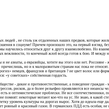
 людей , не столь уж отдаленных наших предков, которые жили,
ошения в социуме! Причем произошло это, на первый взгляд, бе
 мы научились относиться друг к другу взаимолюбезно. Но взаим
 вежливости, то конченый жлоб всегда готов к бою. И между н
 и не азиаты, а евразийцы, хотите вы этого или нет. Россияне -
 причислишь, но и к малоразвитым странам нас пока не относят. 
рогих» немцев, французов и британцев ? не цвет волос или форма
я: «у советских» собственная гордость.
бществе - дикие и противоестественные, а поведение граждан - 
трессов, рисков, да и более рельефно проявляются все нюансы ч
есть и оптимистические проблески. Не все соотечественники, п
е помнят: некоторые мотают кое-что на ус. Не знаю, в какой ст
етку уровень культуры на дорогах вырос. Хотя до идеала еще да
удет ровный и красивый газон. В германских ПДД есть особая, не 