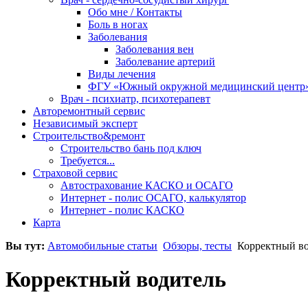
Обо мне / Контакты
Боль в ногах
Заболевания
Заболевания вен
Заболевание артерий
Виды лечения
ФГУ «Южный окружной медицинский центр
Врач - психиатр, психотерапевт
Авторемонтный сервис
Независимый эксперт
Строительство&ремонт
Строительство бань под ключ
Требуется...
Страховой сервис
Автострахование КАСКО и ОСАГО
Интернет - полис ОСАГО, калькулятор
Интернет - полис КАСКО
Карта
Вы тут:
Автомобильные статьи
Обзоры, тесты
Корректный во
Корректный водитель