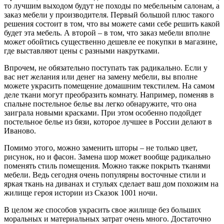
то лучшим выходом будут не походы по мебельным салонам, а
заказ мебели у производителя. Первый большой плюс такого
решения состоит в том, что вы можете сами себе решить какой
будет эта мебель. А второй – в том, что заказ мебели вполне
может обойтись существенно дешевле ее покупки в магазине,
где выставляют цены с разными накрутками.
Впрочем, не обязательно поступать так радикально. Если у
вас нет желания или денег на замену мебели, вы вполне
можете украсить помещение домашним текстилем. На самом
деле ткани могут преобразить комнату. Например, поменяв в
спальне постельное белье вы легко обнаружите, что она
заиграла новыми красками. При этом особенно подойдет
постельное белье из бязи, которое лучшее в России делают в
Иваново.
Помимо этого, можно заменить шторы – не только цвет,
рисунок, но и фасон. Замена шор может вообще радикально
поменять стиль помещения. Можно также покрыть тканями
мебели. Ведь сегодня очень популярны восточные стили и
яркая ткань на диванах и стульях сделает ваш дом похожим на
жилище героя истории из Сказок 1001 ночи.
В целом же способов украсить свое жилище без больших
моральных и материальных затрат очень много. Достаточно