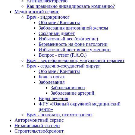
Антиколлекторство
Как правильно ликвидировать компанию?
Медицинский сервис
Врач - эндокринолог
Обо мне / Контакты
Заболевания щитовидной железы
Сахарный диабет
Избыточный вес (ожирение)
Беременность на фоне патологии
Избыточный рост волос у женщин
Вопрос - ответ (F.A.Q.)
Врач - вертеброневролог, мануальный терапевт
Врач - сердечно-сосудистый хирург
Обо мне / Контакты
Боль в ногах
Заболевания
Заболевания вен
Заболевание артерий
Виды лечения
ФГУ «Южный окружной медицинский
центр»
Врач - психиатр, психотерапевт
Авторемонтный сервис
Независимый эксперт
Строительство&ремонт