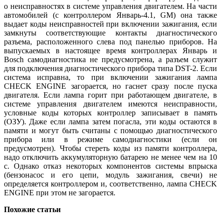
о неисправностях в системе управления двигателем. На части
автомобилей (с контроллером Январь-4.1, GM) она также
выдает коды неисправностей при включении зажигания, если
замкнуты соответствующие контакты диагностического
разъема, расположенного слева под панелью приборов. На
выпускаемых в настоящее время контроллерах Январь и
Bosch самодиагностика не предусмотрена, а разъем служит
для подключения диагностического прибора типа DST-2. Если
система исправна, то при включении зажигания лампа
CHECK ENGINE загорается, но гаснет сразу после пуска
двигателя. Если лампа горит при работающем двигателе, в
системе управления двигателем имеются неисправности,
условные коды которых контроллер записывает в память
(ОЗУ). Даже если лампа затем погасла, эти коды остаются в
памяти и могут быть считаны с помощью диагностического
прибора или в режиме самодиагностики (если он
предусмотрен). Чтобы стереть коды из памяти контроллера,
надо отключить аккумуляторную батарею не менее чем на 10
с. Однако отказ некоторых компонентов системы впрыска
(бензонасос и его цепи, модуль зажигания, свечи) не
определяется контроллером и, соответственно, лампа CHECK
ENGINE при этом не загорается.
Похожие статьи