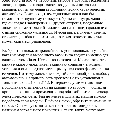
Aero Top 2 за 800 у.е. Проблема выбора в другом. Подъемные
люки, например, «поднимают» воздушный поток над
крышей, почти не меняя аэродинамических характеристик
автомобиля. Более «крутые» сдвижные люки как бы
помогают воздушному потоку «забраться» внутрь машины,
где он создает завихрения. С другой стороны, подъемные
люки не совместимы с багажниками на крыше, сдвижные же
с ними спокойно уживаются. И если вы, к примеру, дачник-
строитель, рыбак или охотник, то такая «совместимость»
может оказаться решающей.
Выбрав тип люка, отправляйтесь к установщикам и узнайте,
какая из моделей выбранного вами типа годится именно для
вашего автомобиля. Несколько пояснений. Кроме того, что
рамка каждого люка имеет заданную кривизну, в момент
установки она «подтягивает» крышу под свою форму, слегка
ее меняя. Поэтому далеко не каждый люк подойдет к любому
автомобилю. Например, есть проблемы с их установкой в
тольяттинские 2104 и 2112. В первом случае мешают две
продольные отштамповки на крыше, во втором — большая
кривизна крыши и проходящая под обивкой потолка разводка
электрической сети. Тем не менее и для этих машин можно
подобрать свои модели. Выбирая люки, обратите внимание на
стекла. Они могут отличаться плотностью тонировки,
наличием зеркального покрытия. Стекла также могут быть