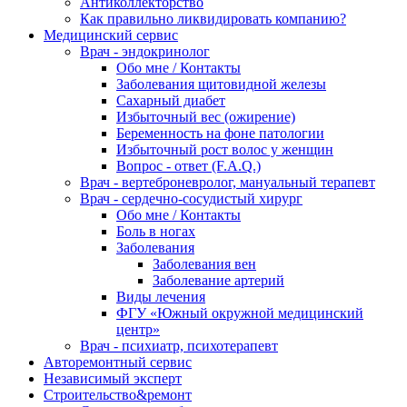
Антиколлекторство
Как правильно ликвидировать компанию?
Медицинский сервис
Врач - эндокринолог
Обо мне / Контакты
Заболевания щитовидной железы
Сахарный диабет
Избыточный вес (ожирение)
Беременность на фоне патологии
Избыточный рост волос у женщин
Вопрос - ответ (F.A.Q.)
Врач - вертеброневролог, мануальный терапевт
Врач - сердечно-сосудистый хирург
Обо мне / Контакты
Боль в ногах
Заболевания
Заболевания вен
Заболевание артерий
Виды лечения
ФГУ «Южный окружной медицинский
центр»
Врач - психиатр, психотерапевт
Авторемонтный сервис
Независимый эксперт
Строительство&ремонт