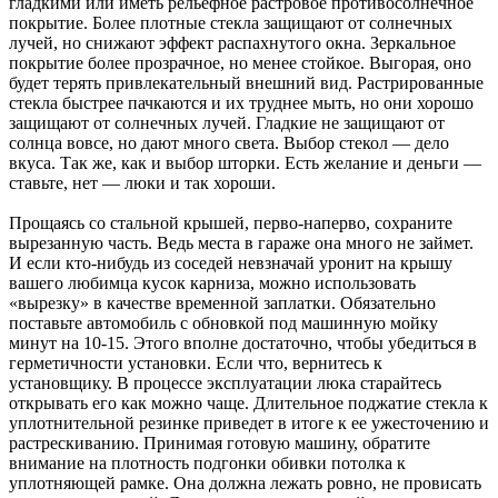
гладкими или иметь рельефное растровое противосолнечное
покрытие. Более плотные стекла защищают от солнечных
лучей, но снижают эффект распахнутого окна. Зеркальное
покрытие более прозрачное, но менее стойкое. Выгорая, оно
будет терять привлекательный внешний вид. Растрированные
стекла быстрее пачкаются и их труднее мыть, но они хорошо
защищают от солнечных лучей. Гладкие не защищают от
солнца вовсе, но дают много света. Выбор стекол — дело
вкуса. Так же, как и выбор шторки. Есть желание и деньги —
ставьте, нет — люки и так хороши.
Прощаясь со стальной крышей, перво-наперво, сохраните
вырезанную часть. Ведь места в гараже она много не займет.
И если кто-нибудь из соседей невзначай уронит на крышу
вашего любимца кусок карниза, можно использовать
«вырезку» в качестве временной заплатки. Обязательно
поставьте автомобиль с обновкой под машинную мойку
минут на 10-15. Этого вполне достаточно, чтобы убедиться в
герметичности установки. Если что, вернитесь к
установщику. В процессе эксплуатации люка старайтесь
открывать его как можно чаще. Длительное поджатие стекла к
уплотнительной резинке приведет в итоге к ее ужесточению и
растрескиванию. Принимая готовую машину, обратите
внимание на плотность подгонки обивки потолка к
уплотняющей рамке. Она должна лежать ровно, не провисать