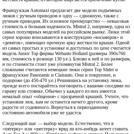
Французская Automaxi предлагает две модели подъемных
люков с ручным приводом и одну — сдвижную, также с
ручным приводом. Их основное преимущество — невысокая
стоимость и большая надежность. Mistral 2, например, одна из
самых популярных моделей на российском рынке. Люки этой
серии хорошо вписываются в конструкцию «восьмерок» и
«девяток», имеющих прочную арку жесткости крыши. Одной
из самых простых в установке и доступных по цене считается
модель Junior Top фирмы Webasto Holland (размеры 390х760
мм, стоимость в рознице 130 у.е.). Близко к ней и по размерам,
и по стоимости стоит уже упомянутая Mistral 2. Более
сложными считаются немецкие люки серии Top Slider и
французские Panoramic и Clairauto. Они и покрупнее, и
подороже (до 450-470 у.е.) Решившись на установку люка,
прежде всего постарайтесь поговорить с вашими соседями по
гаражу или стоянке. Обычно у каждого из них имеется
немалый опыт «общения» с прозрачной крышей. Учтите, что
установив люк, вам не останется ничего другого, кроме
радости от содеянного. Вернуться к первозданному
состоянию автомобиля уже не удастся.
Следующий шаг — выбор модели. Естественно, что в
«пятерку» или «шестерку» вряд ли кто-нибудь затеет ставить