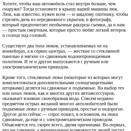
Хотите, чтобы ваш автомобиль стал внутри больше, чем
снаружи? Тогда установите в крышу вашей машины люк.
Люк, как известно, нужен всем — и заядлому охотнику, чтобы
стрелять дичь из передвижного укрытия, и фотографу,
который предпочитает необычные ракурсы съемки, да и нам
— простым смертным, которые просто любят легкий ветерок
и солнце над головой.
Существует два типа люков, устанавливаемых не на
конвейерах, а в сервис-центрах, — жесткие со стеклянной
панелью и мягкие со сдвижным водонепроницаемым
полотном. И те и другие выпускаются с ручным или
электромеханическим приводом.
Кроме того, стеклянные люки (некоторые из которых могут
комплектоваться дополнительными солнцезащитными
шторками) делятся на сдвижные и подъемные. На выбор тех
или иных люков, как и многих других автоаксессуаров,
оказывает влияние своеобразная мода. Совсем недавно
предметом острых желаний многих автолюбителей были
подъемные люки с ручным приводом, простые и недорогие.
Другое дело сейчас — спрос пошел, в основном, на люки
сдвижные, да еще и с электромеханическим приводом.
Объясняется это, скорее всего, двумя причинами. Во-первых,
что ни говорите, а материальные возможности людей растут.