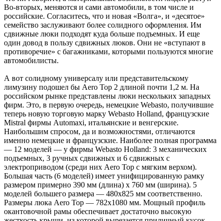
Во-вторых, меняются и сами автомобили, в том числе и
российские. Согласитесь, что и новая «Волга», и «десятое»
семейство заслуживают более солидного оформления. Им
сдвижные люки подходят куда больше подъемных. И еще
один довод в пользу сдвижных люков. Они не «вступают в
противоречие» с багажниками, которыми пользуются многие
автомобилисты.
А вот солидному универсалу или представительскому
лимузину подошел бы Aero Top 2 длиной почти 1,2 м. На
российском рынке представлены люки нескольких западных
фирм. Это, в первую очередь, немецкие Webasto, получившие
теперь новую торговую марку Webasto Holland, французские
Mistral фирмы Automaxi, итальянские и венгерские.
Наибольшим спросом, да и возможностями, отличаются
именно немецкие и французские. Наиболее полная программа
— 12 моделей — у фирмы Webasto Holland: 3 механических
подъемных, 3 ручных сдвижных и 6 сдвижных с
электроприводом (среди них Aero Top с мягким верхом).
Большая часть (6 моделей) имеет унифицированную рамку
размером примерно 390 мм (длина) х 760 мм (ширина). 5
моделей большего размера — 480х825 мм соответственно.
Размеры люка Aero Top — 782х1080 мм. Мощный профиль
окантовочной рамы обеспечивает достаточно высокую
жесткость крыши, из которой вырезается приличный кусок.