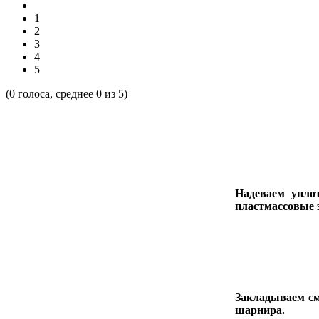
1
2
3
4
5
(
0
голоса, среднее
0
из 5)
Надеваем упло
пластмассовые 
Закладываем с
шарнира.