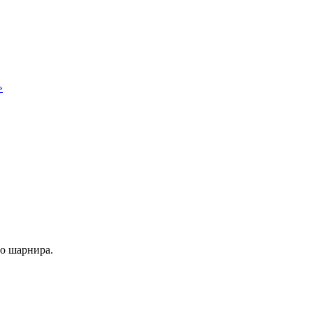
»
о шарнира.