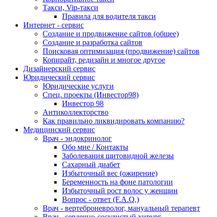
Такси, Vip-такси
Правила для водителя такси
Интернет - сервис
Создание и продвижение сайтов (общее)
Создание и разработка сайтов
Поисковая оптимизация (продвижение) сайтов
Копирайт, редизайн и многое другое
Дизайнерский сервис
Юридический сервис
Юридические услуги
Спец. проекты (Инвестор98)
Инвестор 98
Антиколлекторство
Как правильно ликвидировать компанию?
Медицинский сервис
Врач - эндокринолог
Обо мне / Контакты
Заболевания щитовидной железы
Сахарный диабет
Избыточный вес (ожирение)
Беременность на фоне патологии
Избыточный рост волос у женщин
Вопрос - ответ (F.A.Q.)
Врач - вертеброневролог, мануальный терапевт
Врач - сердечно-сосудистый хирург