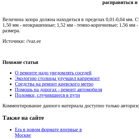
расправиться и 
Величина зазора должна находиться в пределах 0,01-0,04 мм. 
1,50 мм - неокрашенные; 1,52 мм - темно-коричневые; 1,56 мм 
размера.
Источнки: //vaz.ee
Похожие статьи
О ремонте надо уведомлять соседей
Экологию столицы улучшил капремонт
Средства на ремонт киевского метро
Помощь на дорогах - ремонт автомобиля
Поломки, случившиеся в пути
Комментирование данного материала доступно только авториз
Также на сайте
Era в новом формате впервые в
Москве