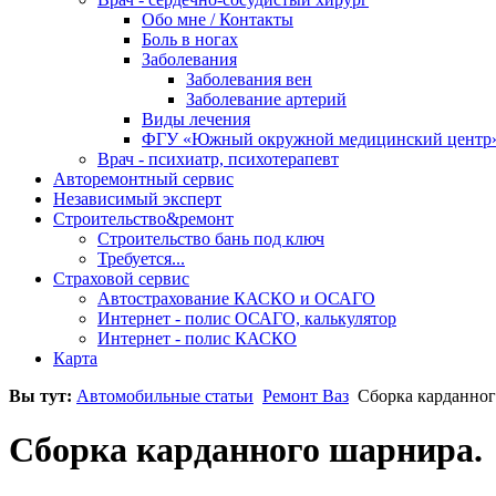
Обо мне / Контакты
Боль в ногах
Заболевания
Заболевания вен
Заболевание артерий
Виды лечения
ФГУ «Южный окружной медицинский центр
Врач - психиатр, психотерапевт
Авторемонтный сервис
Независимый эксперт
Строительство&ремонт
Строительство бань под ключ
Требуется...
Страховой сервис
Автострахование КАСКО и ОСАГО
Интернет - полис ОСАГО, калькулятор
Интернет - полис КАСКО
Карта
Вы тут:
Автомобильные статьи
Ремонт Ваз
Сборка карданног
Сборка карданного шарнира.