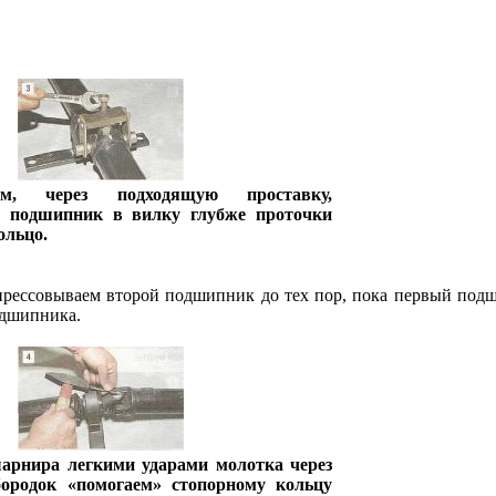
ием, через подходящую проставку,
м подшипник в вилку глубже проточки
ольцо.
прессовываем второй подшипник до тех пор, пока первый подш
одшипника.
арнира легкими ударами молотка через
бородок «помогаем» стопорному кольцу