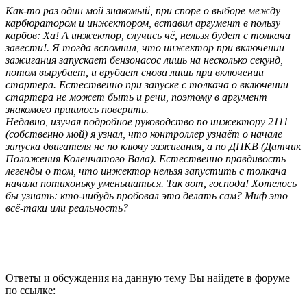
Как-то раз один мой знакомый, при споре о выборе между
карбюратором и инжектором, вставил аргумент в пользу
карбов: Ха! А инжектор, случись чё, нельзя будет с толкача
завести!. Я тогда вспомнил, что инжектор при включении
зажигания запускает бензонасос лишь на несколько секунд,
потом вырубает, и врубает снова лишь при включении
стартера. Естественно при запуске с толкача о включении
стартера не может быть и речи, поэтому в аргумент
знакомого пришлось поверить.
Недавно, изучая подробное руководство по инжектору 2111
(собственно мой) я узнал, что контроллер узнаёт о начале
запуска двигателя не по ключу зажигания, а по ДПКВ (Датчик
Положения Коленчатого Вала). Естественно правдивость
легенды о том, что инжектор нельзя запустить с толкача
начала потихоньку уменьшаться. Так вот, господа! Хотелось
бы узнать: кто-нибудь пробовал это делать сам? Миф это
всё-таки или реальность?
Ответы и обсуждения на данную тему Вы найдете в форуме
по ссылке: