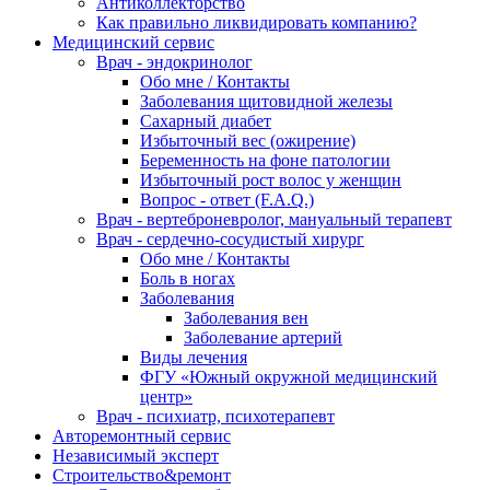
Антиколлекторство
Как правильно ликвидировать компанию?
Медицинский сервис
Врач - эндокринолог
Обо мне / Контакты
Заболевания щитовидной железы
Сахарный диабет
Избыточный вес (ожирение)
Беременность на фоне патологии
Избыточный рост волос у женщин
Вопрос - ответ (F.A.Q.)
Врач - вертеброневролог, мануальный терапевт
Врач - сердечно-сосудистый хирург
Обо мне / Контакты
Боль в ногах
Заболевания
Заболевания вен
Заболевание артерий
Виды лечения
ФГУ «Южный окружной медицинский
центр»
Врач - психиатр, психотерапевт
Авторемонтный сервис
Независимый эксперт
Строительство&ремонт