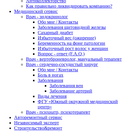
Антиколлекторство
Как правильно ликвидировать компанию?
Медицинский сервис
Врач - эндокринолог
Обо мне / Контакты
Заболевания щитовидной железы
Сахарный диабет
Избыточный вес (ожирение)
Беременность на фоне патологии
Избыточный рост волос у женщин
Вопрос - ответ (F.A.Q.)
Врач - вертеброневролог, мануальный терапевт
Врач - сердечно-сосудистый хирург
Обо мне / Контакты
Боль в ногах
Заболевания
Заболевания вен
Заболевание артерий
Виды лечения
ФГУ «Южный окружной медицинский
центр»
Врач - психиатр, психотерапевт
Авторемонтный сервис
Независимый эксперт
Строительство&ремонт