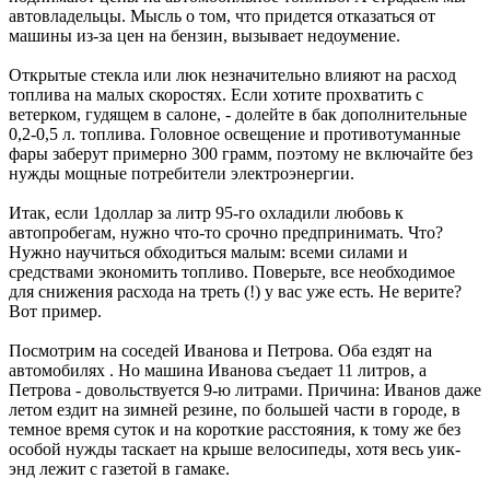
автовладельцы. Мысль о том, что придется отказаться от
машины из-за цен на бензин, вызывает недоумение.
Открытые стекла или люк незначительно влияют на расход
топлива на малых скоростях. Если хотите прохватить с
ветерком, гудящем в салоне, - долейте в бак дополнительные
0,2-0,5 л. топлива. Головное освещение и противотуманные
фары заберут примерно 300 грамм, поэтому не включайте без
нужды мощные потребители электроэнергии.
Итак, если 1доллар за литр 95-го охладили любовь к
автопробегам, нужно что-то срочно предпринимать. Что?
Нужно научиться обходиться малым: всеми силами и
средствами экономить топливо. Поверьте, все необходимое
для снижения расхода на треть (!) у вас уже есть. Не верите?
Вот пример.
Посмотрим на соседей Иванова и Петрова. Оба ездят на
автомобилях
. Но машина Иванова съедает 11 литров, а
Петрова - довольствуется 9-ю литрами. Причина: Иванов даже
летом ездит на зимней резине, по большей части в городе, в
темное время суток и на короткие расстояния, к тому же без
особой нужды таскает на крыше велосипеды, хотя весь уик-
энд лежит с газетой в гамаке.