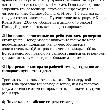
правило? Вот пример: Популярный семейный универсал VW
летит по шоссе со скоростью 130 км/ч. Если на его крыше
закрепить три велосипеда, автомобиль израсходует на 5
литров топлива больше обычного. Итого - 1,5 доллара на
каждую сотню километров. Путешествие по маршруту Киев-
Крым-Киев (2000 км) обойдется в лишних 40 баксов!
Пожалуй, дешевле взять велосипеды напрокат:
2) Постоянно включенные потребители электроэнергии
стоят денег.
Отсюда мораль: включайте только по мере
необходимости. Кондишн, например, обойдется в
дополнительные 0,8 литров горючего на каждые 100 км.
Естественно, это правило не распространяется на те регионы,
где даже днем нужно ездить с ближним светом.
3) Прогревание мотора до рабочей температуры после
холодного пуска стоит денег.
Трогайтесь, как только это возможно. Под нагрузкой
двигатель прогревается гораздо быстрее, чем на холостом
ходу, а соседи не отомстят проколотыми шинами за утренние
рев и гарь.
4) Лихие кавалерийские старты стоят денег.