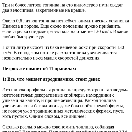
Три и более литров топлива на сто километров пути съедят
два велосипеда, закрепленные на крыше.
Около 0,6 литров топлива потребует климатическая установка
Иванова в городе. Еще около половины нужно прибавить,
если стрелка спидометра застыла на отметке 130 км/ч. Иванов
любит быструю езду.
Почти литр высосет из бака вещевой бокс при скорости 130
км/ч. В городском потоке расход топлива увеличивается
незначительно из-за малых скоростей движения.
Петров же помнит об 11 правилах:
1) Все, что мешает аэродинамике, стоит денег.
Это широкопрофильная резина, не предусмотренная заводом-
изготовителем: декоративные спойлеры, намордники с
ушками на капоте, и прочие безделицы. Расход топлива
увеличивают и багажники - даже боксы обтекаемой формы,
не говоря уж о традиционных металлических фермах, пусть
хоть пустых. Одним словом, все лишнее!
Сколько реально можно сэкономить топлива, соблюдая