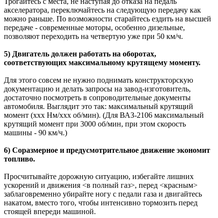
Трогайтесь с места, не наступая до отказа на педаль
акселератора, переключайтесь на следующую передачу как
можно раньше. По возможности старайтесь ездить на высшей
передаче - современные моторы, особенно дизельные,
позволяют переходить на четвертую уже при 50 км/ч.
5) Двигатель должен работать на оборотах,
соответствующих максимальному крутящему моменту.
Для этого совсем не нужно поднимать конструкторскую
документацию и делать запросы на завод-изготовитель,
достаточно посмотреть в сопроводительные документы
автомобиля. Выглядит это так: максимальный крутящий
момент (ххх Нм/ххх об/мин). (Для ВАЗ-2106 максимальный
крутящий момент при 3000 об/мин, при этом скорость
машины - 90 км/ч.)
6) Соразмерное и предусмотрительное движение экономит
топливо.
Просчитывайте дорожную ситуацию, избегайте лишних
ускорений и движения <в полный газ>, перед <красным>
заблаговременно убирайте ногу с педали газа и двигайтесь
накатом, вместо того, чтобы интенсивно тормозить перед
стоящей впереди машиной.