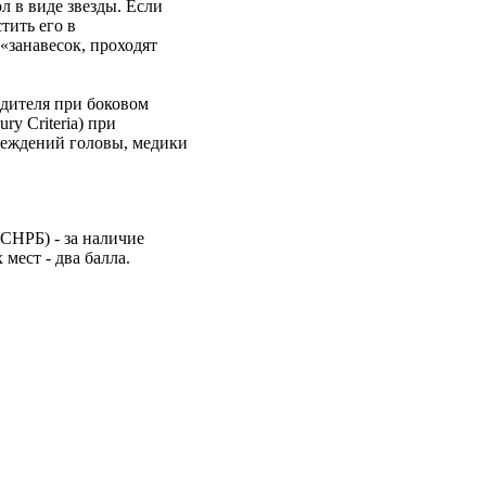
л в виде звезды. Если
тить его в
«занавесок, проходят
одителя при боковом
y Criteria) при
вреждений головы, медики
СНРБ) - за наличие
мест - два балла.