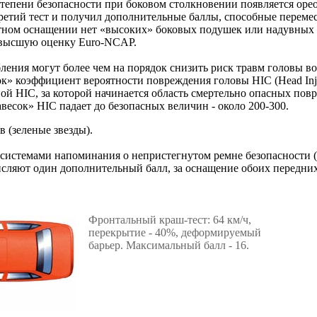
степени безопасности при боковом столкновении появляется орео
третий тест и получил дополнительные баллы, способные перемес
ртном оснащении нет «высоких» боковых подушек или надувных 
а высшую оценку Euro-NCAP.
ения могут более чем на порядок снизить риск травм головы в
к» коэффициент вероятности повреждения головы НIС (Head Injur
ной НIС, за которой начинается область смертельно опасных по
весок» НIС падает до безопасных величин - около 200-300.
 (зеленые звезды).
истемами напоминания о непристегнутом ремне безопасности (
сляют один дополнительный балл, за оснащение обоих передних 
Фронтальный краш-тест: 64 км/ч,
перекрытие - 40%, деформируемый
барьер. Максимальный балл - 16.