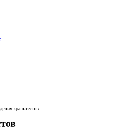
»
дения краш-тестов
стов