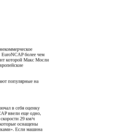
 некоммерческое
ы EuroNCAP более чем
ент которой Макс Мосли
европейские
рают популярные на
ючал в себя оценку
CAP ввели еще одно,
скорости 29 км/ч
, которые оснащены
сками». Если машина