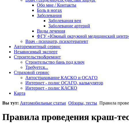
Обо мне / Контакты
Боль в ногах
Заболевания
Заболевания вен
Заболевание артерий
Виды лечения
ФГУ «Южный окружной медицинский центр
Врач - психиатр, психотерапевт
Авторемонтный сервис
Независимый эксперт
Строительство&ремонт
Строительство бань под ключ
Требуется...
Страховой сервис
Автострахование КАСКО и ОСАГО
Интернет - полис ОСАГО, калькулятор
Интернет - полис КАСКО
Карта
Вы тут:
Автомобильные статьи
Обзоры, тесты
Правила прове
Правила проведения краш-те