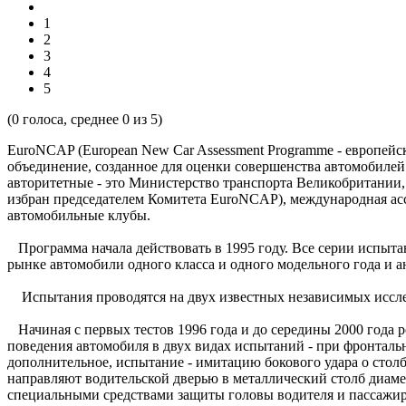
1
2
3
4
5
(
0
голоса, среднее
0
из 5)
EuroNCAP (European New Car Assessment Programme - европейс
объединение, созданное для оценки совершенства автомобилей
авторитетные - это Министерство транспорта Великобритании,
избран председателем Комитета EuroNCAP), международная ассо
автомобильные клубы.
Программа начала действовать в 1995 году. Все серии испыт
рынке автомобили одного класса и одного модельного года и
Испытания проводятся на двух известных независимых иссле
Начиная с первых тестов 1996 года и до середины 2000 года 
поведения автомобиля в двух видах испытаний - при фронталь
дополнительное, испытание - имитацию бокового удара о стол
направляют водительской дверью в металлический столб диаме
специальными средствами защиты головы водителя и пассажи