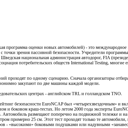
кая программа оценки новых автомобилей) - это международное
 с точки зрения пассивной безопасности. Учредители программ
 Шведская национальная администрация автодорог, FIA (презид
циация потребительских обществ International Testing, многие 
аний проходят по одному сценарию. Сначала организаторы отби
 анонимно закупают по две машины каждой модели.
довательских центрах - английском TRL и голландском TNO.
рейтинг безопасности EuroNCAP был «четырехзвездочным» и вкл
ном и боковом краш-тестах. Но летом 2000 года эксперты EuroN
б. Автомобиль размещают поперечно на подвижной тележке и на 
тром примерно 25 см. Этот тест проходят только те автомобили
ров - «высокими» боковыми подушками или надувными «занаве