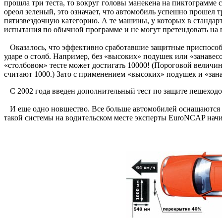
прошла три теста, то вокруг головы манекена на пиктограмме 
ореол зеленый, это означает, что автомобиль успешно прошел 
пятизвездочную категорию. А те машины, у которых в станда
испытания по обычной программе и не могут претендовать н
Оказалось, что эффективно сработавшие защитные приспособл
ударе о столб. Например, без «высоких» подушек или «занавесо
«столбовом» тесте может достигать 10000! (Пороговой величи
считают 1000.) Зато с применением «высоких» подушек и «зана
С 2002 года введен дополнительный тест по защите пешеходов
И еще одно новшество. Все больше автомобилей оснащаются с
такой системы на водительском месте эксперты EuroNCAP начи