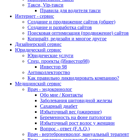
Такси, Vip-такси
Правила для водителя такси
Интернет - сервис
Создание и продвижение сайтов (общее)
Создание и разработка сайтов
Поисковая оптимизация (продвижение) сайтов
Копирайт, редизайн и многое другое
Дизайнерский сервис
Юридический сервис
Юридические услуги
Спец. проекты (Инвестор98)
Инвестор 98
Антиколлекторство
Как правильно ликвидировать компанию?
Медицинский сервис
Врач - эндокринолог
Обо мне / Контакты
Заболевания щитовидной железы
Сахарный диабет
Избыточный вес (ожирение)
Беременность на фоне патологии
Избыточный рост волос у женщин
Вопрос - ответ (F.A.Q.)
Врач - вертеброневролог, мануальный терапевт
Врач - сердечно-сосудистый хирург