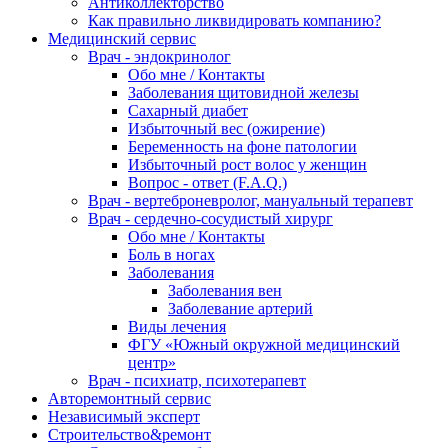
Антиколлекторство
Как правильно ликвидировать компанию?
Медицинский сервис
Врач - эндокринолог
Обо мне / Контакты
Заболевания щитовидной железы
Сахарный диабет
Избыточный вес (ожирение)
Беременность на фоне патологии
Избыточный рост волос у женщин
Вопрос - ответ (F.A.Q.)
Врач - вертеброневролог, мануальный терапевт
Врач - сердечно-сосудистый хирург
Обо мне / Контакты
Боль в ногах
Заболевания
Заболевания вен
Заболевание артерий
Виды лечения
ФГУ «Южный окружной медицинский
центр»
Врач - психиатр, психотерапевт
Авторемонтный сервис
Независимый эксперт
Строительство&ремонт