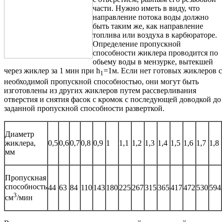
части. Нужно иметь в виду, что
направление потока воды должно
быть таким же, как направление
топлива или воздуха в карбюраторе.
Определение пропускной
способности жиклера проводится по
обьему воды в мензурке, вытекшей
через жиклер за 1 мин при h
=1м. Если нет готовых жиклеров с
1
необходимой пропускной способностью, они могут быть
изготовлены из других жиклеров путем рассверливания
отверстия и снятия фасок с кромок с последующей доводкой до
заданной пропускной способности разверткой.
Диаметр
жиклера,
0,5
0,6
0,7
0,8
0,9
1
1,1
1,2
1,3
1,4
1,5
1,6
1,7
1,8
мм
Пропускная
способность
44
63
84
110
143
180
225
267
315
365
417
472
530
594
3
см
/мин