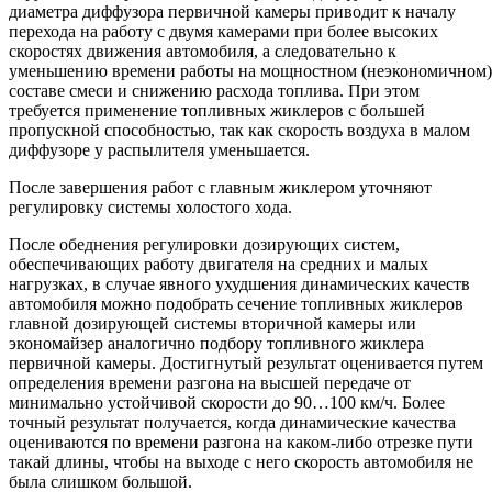
диаметра диффузора первичной камеры приводит к началу
перехода на работу с двумя камерами при более высоких
скоростях движения автомобиля, а следовательно к
уменьшению времени работы на мощностном (неэкономичном)
составе смеси и снижению расхода топлива. При этом
требуется применение топливных жиклеров с большей
пропускной способностью, так как скорость воздуха в малом
диффузоре у распылителя уменьшается.
После завершения работ с главным жиклером уточняют
регулировку системы холостого хода.
После обеднения регулировки дозирующих систем,
обеспечивающих работу двигателя на средних и малых
нагрузках, в случае явного ухудшения динамических качеств
автомобиля можно подобрать сечение топливных жиклеров
главной дозирующей системы вторичной камеры или
экономайзер аналогично подбору топливного жиклера
первичной камеры. Достигнутый результат оценивается путем
определения времени разгона на высшей передаче от
минимально устойчивой скорости до 90…100 км/ч. Более
точный результат получается, когда динамические качества
оцениваются по времени разгона на каком-либо отрезке пути
такай длины, чтобы на выходе с него скорость автомобиля не
была слишком большой.