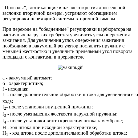
“Провалы”, возникающие в начале открытия дроссельной
заслонки вторичной камеры, устраняют обогащением
регулировки переходной системы вторичной камеры.
При переходе на “обедненные” регулировки карбюратора на
частичных нагрузках требуется увеличить углы опережения
зажигания. Для увеличения углов опережения зажигания
необходимо в вакуумный регулятор поставить пружину с
меньшей жесткостью и увеличить предельный угол поворота
площадки с контактами в прерывателе.
а - вакуумный автомат;
б - характеристика;
f - исходная;
f
- после дополнительной обработки штока для увеличения его
1
хода;
f
- после установки внутренней пружины;
2
f
- после уменьшения жесткости наружной пружины;
3
f
- после установки винта крепления штока к мембране;
4
H - ход штока при исходной характеристике;
H
- ход штока после дополнительноной обработки штока;
1