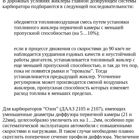
В дорожных условиях жиклеры главной дозирующей системы
карбюратора подбираются в следующей последовательности:
обедняется топливовоздушная смесь путем установки
топливного жиклера первичной камеры с меньшей
пропускной способностью (на 5…10%);
если в процессе движения со скоростями до 90 км/ч не
наблюдается ухудшения ездовых качеств и неустойчивой
работы двигателя, устанавливается топливный жиклер с
еще меньшей пропускной способностью, и так до тех пор,
пока не появятся рывки и “провалы”. Тогда
устанавливается предыдущий жиклер. Уточнение
регулировок может производится сменой воздушных
жиклеров, пропускная способность которых изменяет
расход топлива в меньших пределах.
Для карбюраторов “Озон” (ДААЗ 2105 и 2107), имеющих
уменьшенные диаметры диффузора первичной камеры (21 и
22мм), целесообразно увеличить их на 1…2мм, особенно при
систематической эксплуатации автомобиля с повышенными
скоростями и нагрузками. В таком случае необходимо плавно
скруглить поперечное сечение профиля диффузора. Увеличение