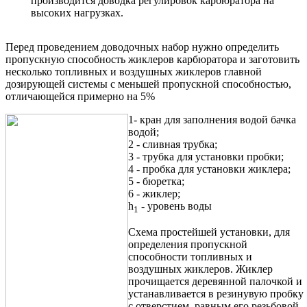
производится доводка регулировок карбюратора на
высоких нагрузках.
Перед проведением доводочных набор нужно определить
пропускную способность жиклеров карбюратора и заготовить
несколько топливных и воздушных жиклеров главной
дозирующей системы с меньшей пропускной способностью,
отличающейся примерно на 5%
1- кран для заполнения водой бачка
водой;
2 - сливная трубка;
3 - трубка для установки пробки;
4 - пробка для установки жиклера;
5 - бюретка;
6 - жиклер;
h
- уровень воды
1
Схема простейшей установки, для
определения пропускной
способности топливных и
воздушных жиклеров. Жиклер
прочищается деревянной палочкой и
устанавливается в резинувую пробку
с отверстием, равным его резьбовой