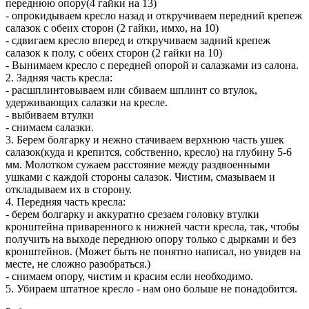
переднюю опору(4 гайки на 13)
- опрокидываем кресло назад и откручиваем передний крепеж
салазок с обеих сторон (2 гайки, имхо, на 10)
- сдвигаем кресло вперед и откручиваем задний крепеж
салазок к полу, с обеих сторон (2 гайки на 10)
- Вынимаем кресло с передней опорой и салазками из салона.
2. Задняя часть кресла:
- расшплинтовываем или сбиваем шплинт со втулок,
удерживающих салазки на кресле.
- выбиваем втулки
- снимаем салазки.
3. Берем болгарку и нежно стачиваем верхнюю часть ушек
салазок(куда и крепится, собственно, кресло) на глубину 5-6
мм. Молотком сужаем расстояние между раздвоенными
ушками с каждой стороны салазок. Чистим, смазываем и
откладываем их в сторону.
4. Передняя часть кресла:
- берем болгарку и аккуратно срезаем головку втулки
кронштейна приваренного к нижней части кресла, так, чтобы
получить на выходе переднюю опору только с дырками и без
кронштейнов. (Может быть не понятно написал, но увидев на
месте, не сложно разобраться.)
- снимаем опору, чистим и красим если необходимо.
5. Убираем штатное кресло - нам оно больше не понадобится.