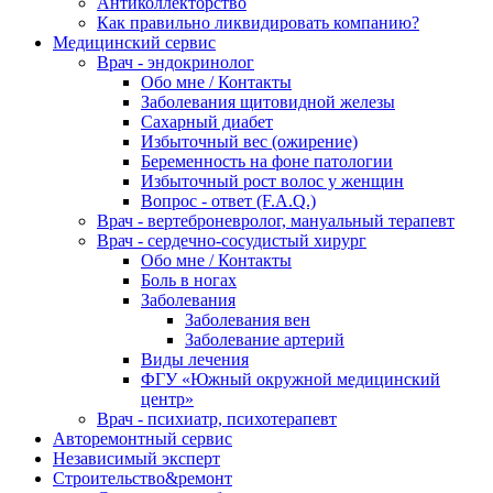
Антиколлекторство
Как правильно ликвидировать компанию?
Медицинский сервис
Врач - эндокринолог
Обо мне / Контакты
Заболевания щитовидной железы
Сахарный диабет
Избыточный вес (ожирение)
Беременность на фоне патологии
Избыточный рост волос у женщин
Вопрос - ответ (F.A.Q.)
Врач - вертеброневролог, мануальный терапевт
Врач - сердечно-сосудистый хирург
Обо мне / Контакты
Боль в ногах
Заболевания
Заболевания вен
Заболевание артерий
Виды лечения
ФГУ «Южный окружной медицинский
центр»
Врач - психиатр, психотерапевт
Авторемонтный сервис
Независимый эксперт
Строительство&ремонт