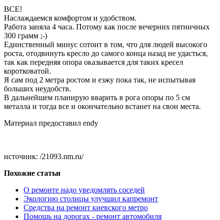
ВСЕ!
Наслаждаемся комфортом и удобством.
Работа заняла 4 часа. Потому как после вечерних пятничных
300 грамм ;-)
Единственный минус сотоит в том, что для людей высокого
роста, отодвинуть кресло до самого конца назад не удасться,
так как передняя опора оказывается для таких кресел
коротковатой.
Я сам под 2 метра ростом и езжу пока так, не испытывая
больших неудобств.
В дальнейшем планирую вварить в рога опоры по 5 см
металла и тогда все и окончательно встанет на свои места.
Материал предоставил
endy
источник: /21093.nm.ru/
Похожие статьи
О ремонте надо уведомлять соседей
Экологию столицы улучшил капремонт
Средства на ремонт киевского метро
Помощь на дорогах - ремонт автомобиля