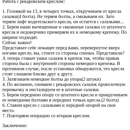
Работа с рекаровским креслом::
1. Головкой на 13, в четырех точках, откручиваем от кресла
салазки(4 болта). Не теряем болты, а смазываем их. Зато
теряем лифт водительского кресла, он остается с салазками...
2. Берем наши вычещенные и смазанные салазки со штатного
кресла и недоверчиво примеряем их к немецкому крепежу. По
ширине подходят.
Сейчас важно!
Представьте себе лежащее перед вами, перевернутое вверх
ногами кресло, вы, стоите со стороны спинки. Представили?
А теперь ставьте ушки салазок в крепеж так, чтобы правая
сторона была с внутренней стороны немецкого крепежа. В
противном случае, после установки обнаружится, что кресла
стоят слишком близко друг к другу.
3. Затягиваем немецкие болты до упора(2 штуки)
4. По желанию, снимаем с рекаровских салазок проволочную
перемычку и инсталируем ее в штатные салазки.
5. Берем переднюю опору со штатного кресла и прикручиваем
ее немецкими болтами в передних точках кресла.(2 болта)
6. Ставим кресло с салазками и передней опорой на свое
место.
7. Повторяем операцию со вторым креслом.
Заключение: