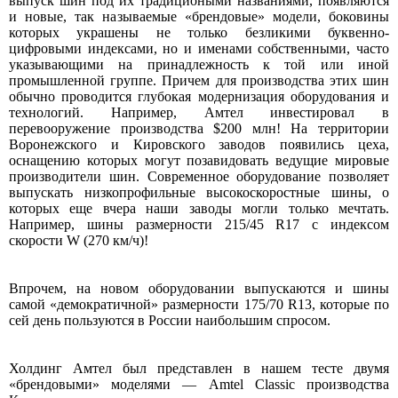
выпуск шин под их традициоными названиями, появляются
и новые, так называемые «брендовые» модели, боковины
которых украшены не только безликими буквенно-
цифровыми индексами, но и именами собственными, часто
указывающими на принадлежность к той или иной
промышленной группе. Причем для производства этих шин
обычно проводится глубокая модернизация оборудования и
технологий. Например, Амтел инвестировал в
перевооружение производства $200 млн! На территории
Воронежского и Кировского заводов появились цеха,
оснащению которых могут позавидовать ведущие мировые
производители шин. Современное оборудование позволяет
выпускать низкопрофильные высокоскоростные шины, о
которых еще вчера наши заводы могли только мечтать.
Например, шины размерности 215/45 R17 с индексом
скорости W (270 км/ч)!
Впрочем, на новом оборудовании выпускаются и шины
самой «демократичной» размерности 175/70 R13, которые по
сей день пользуются в России наибольшим спросом.
Холдинг Амтел был представлен в нашем тесте двумя
«брендовыми» моделями — Amtel Classic производства