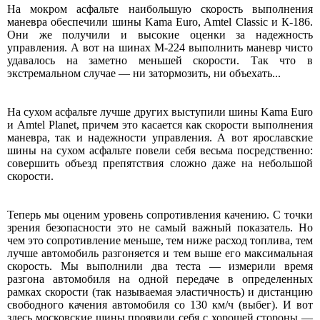
На мокром асфальте наибольшую скорость выполнения
маневра обеспечили шины Kama Euro, Amtel Classic и К-186.
Они же получили и высокие оценки за надежность
управления. А вот на шинах M-224 выполнить маневр чисто
удавалось на заметно меньшей скорости. Так что в
экстремальном случае — ни затормозить, ни объехать...
На сухом асфальте лучше других выступили шины Kama Euro
и Amtel Planet, причем это касается как скорости выполнения
маневра, так и надежности управления. А вот ярославские
шины на сухом асфальте повели себя весьма посредственно:
совершить объезд препятствия сложно даже на небольшой
скорости.
Теперь мы оценим уровень сопротивления качению. С точки
зрения безопасности это не самый важный показатель. Но
чем это сопротивление меньше, тем ниже расход топлива, тем
лучше автомобиль разгоняется и тем выше его максимальная
скорость. Мы выполнили два теста — измерили время
разгона автомобиля на одной передаче в определенных
рамках скорости (так называемая эластичность) и дистанцию
свободного качения автомобиля со 130 км/ч (выбег). И вот
здесь московские шины проявили себя с хорошей стороны —