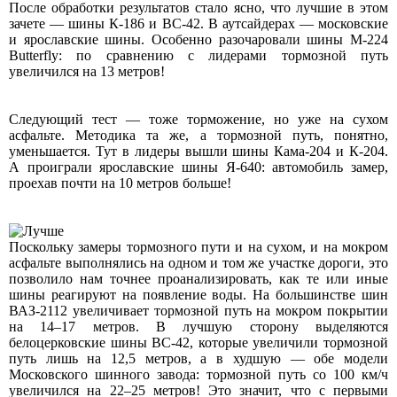
После обработки результатов стало ясно, что лучшие в этом
зачете — шины К-186 и BC-42. В аутсайдерах — московские
и ярославские шины. Особенно разочаровали шины M-224
Butterfly: по сравнению с лидерами тормозной путь
увеличился на 13 метров!
Следующий тест — тоже торможение, но уже на сухом
асфальте. Методика та же, а тормозной путь, понятно,
уменьшается. Тут в лидеры вышли шины Кама-204 и К-204.
А проиграли ярославские шины Я-640: автомобиль замер,
проехав почти на 10 метров больше!
Поскольку замеры тормозного пути и на сухом, и на мокром
асфальте выполнялись на одном и том же участке дороги, это
позволило нам точнее проанализировать, как те или иные
шины реагируют на появление воды. На большинстве шин
ВАЗ-2112 увеличивает тормозной путь на мокром покрытии
на 14–17 метров. В лучшую сторону выделяются
белоцерковские шины BC-42, которые увеличили тормозной
путь лишь на 12,5 метров, а в худшую — обе модели
Московского шинного завода: тормозной путь со 100 км/ч
увеличился на 22–25 метров! Это значит, что с первыми