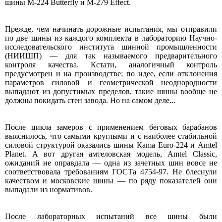
шины M-224 Butterfly и M-279 Effect.
Прежде, чем начинать дорожные испытания, мы отправили
по две шины из каждого комплекта в лабораторию Научно-
исследовательского института шинной промышленности
(НИИШП) — для так называемого предварительного
контроля качества. Кстати, аналогичный контроль
предусмотрен и на производстве; по идее, если отклонения
параметров силовой и геометрической неоднородности
выпадают из допустимых пределов, такие шины вообще не
должны покидать стен завода. Но на самом деле...
После цикла замеров с применением беговых барабанов
выяснилось, что самыми круглыми и с наиболее стабильной
силовой структурой оказались шины Каmа Euro-224 и Amtel
Planet. А вот другая амтеловская модель, Amtel Classic,
ожиданий не оправдала — одна из зачетных шин вовсе не
соответствовала требованиям ГОСТа 4754-97. Не блеснули
качеством и московские шины — по ряду показателей они
выпадали из нормативов.
После лабораторных испытаний все шины были