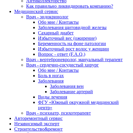
Антиколлекторство
Как правильно ликвидировать компанию?
Медицинский сервис
Врач - эндокринолог
Обо мне / Контакты
Заболевания щитовидной железы
Сахарный диабет
Избыточный вес (ожирение)
Беременность на фоне патологии
Избыточный рост волос у женщин
Вопрос - ответ (F.A.Q.)
Врач - вертеброневролог, мануальный терапевт
Врач - сердечно-сосудистый хирург
Обо мне / Контакты
Боль в ногах
Заболевания
Заболевания вен
Заболевание артерий
Виды лечения
ФГУ «Южный окружной медицинский
центр»
Врач - психиатр, психотерапевт
Авторемонтный сервис
Независимый эксперт
Строительство&ремонт