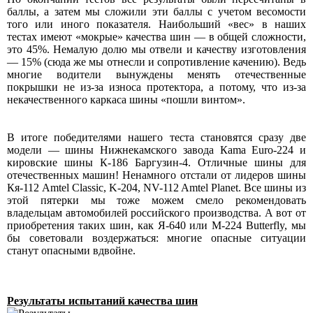
баллы, а затем мы сложили эти баллы с учетом весомости
того или иного показателя. Наибольший «вес» в наших
тестах имеют «мокрые» качества шин — в общей сложности,
это 45%. Немалую долю мы отвели и качеству изготовления
— 15% (сюда же мы отнесли и сопротивление качению). Ведь
многие водители вынуждены менять отечественные
покрышки не из-за износа протектора, а потому, что из-за
некачественного каркаса шины «пошли винтом».
В итоге победителями нашего теста становятся сразу две
модели — шины Нижнекамского завода Каma Euro-224 и
кировские шины К-186 Баргузин-4. Отличные шины для
отечественных машин! Ненамного отстали от лидеров шины
Кя-112 Amtel Classic, K-204, NV-112 Amtel Planet. Все шины из
этой пятерки мы тоже можем смело рекомендовать
владельцам автомобилей российского производства. А вот от
приобретения таких шин, как Я-640 или M-224 Butterfly, мы
бы советовали воздержаться: многие опасные ситуации
станут опасными вдвойне.
Результаты испытаний качества шин