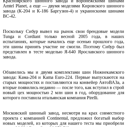
Красноярского шинного завода и воронежскими шинами
Amtel Planet, а еще — двумя моделями Кировского шинного
завода (К-204 и К-186 Баргузин-4) и украинскими шинами
BC-42.
Поскольку Сибур вывел на рынок свои брендовые модели
Tunga и Cordiant только весной 2005 года, в наших
испытаниях, которые начались еще осенью прошлого года,
эти шины принять участие не смогли. Поэтому Сибур был
представлен в тесте моделью Я-640 Ярославского шинного
завода.
Обзавелись мы и двумя комплектами шин Нижнекамского
завода: Кама-204 и Каmа Euro-224. Первые выпускаются на
старых мощностях и поставляются на конвейер АвтоВАЗа, а
вторые появились недавно — после того, как вступил в строй
новый цех мощностью 2 млн шин в год, оборудование для
которого поставила итальянская компания Pirelli.
Московский шинный завод, несмотря на крах совместного
проекта с компанией Continental, предложил богатый выбор
новых моделей, из которых для нашего теста мы приобрели