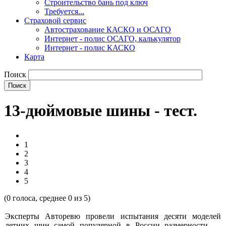
Строительство бань под ключ
Требуется...
Страховой сервис
Автострахование КАСКО и ОСАГО
Интернет - полис ОСАГО, калькулятор
Интернет - полис КАСКО
Карта
Поиск
13-дюймовые шины - тест.
1
2
3
4
5
(
0
голоса, среднее
0
из 5)
Эксперты Авторевю провели испытания десяти моделей
летних шин самой популярной в России размерности —