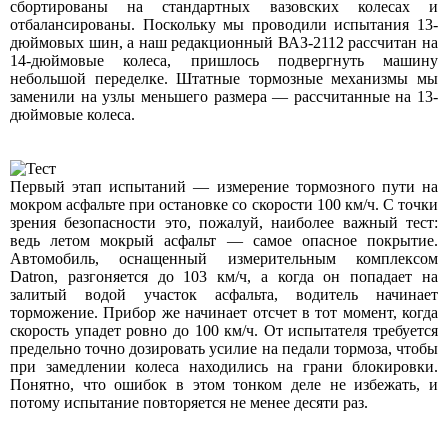
сбортированы на стандартных вазовских колесах и
отбалансированы. Поскольку мы проводили испытания 13-
дюймовых шин, а наш редакционный ВАЗ-2112 рассчитан на
14-дюймовые колеса, пришлось подвергнуть машину
небольшой переделке. Штатные тормозные механизмы мы
заменили на узлы меньшего размера — рассчитанные на 13-
дюймовые колеса.
Первый этап испытаний — измерение тормозного пути на
мокром асфальте при остановке со скорости 100 км/ч. С точки
зрения безопасности это, пожалуй, наиболее важный тест:
ведь летом мокрый асфальт — самое опасное покрытие.
Автомобиль, оснащенный измерительным комплексом
Datron, разгоняется до 103 км/ч, а когда он попадает на
залитый водой участок асфальта, водитель начинает
торможение. Прибор же начинает отсчет в тот момент, когда
скорость упадет ровно до 100 км/ч. От испытателя требуется
предельно точно дозировать усилие на педали тормоза, чтобы
при замедлении колеса находились на грани блокировки.
Понятно, что ошибок в этом тонком деле не избежать, и
потому испытание повторяется не менее десяти раз.