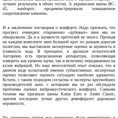
лучшие результаты в обоих тестах. А украинские шины BC-
42, наоборот, продемонстрировали повышенное
сопротивление качению.
И в заключение поговорим о комфорте. Надо признать, что
прогресс очевиден: откровенно «дубовых» шин мы не
обнаружили. Да и к шумности претензий не много. Проходя
на каждом комплекте шин большой круг по разным дорогам
полигона, мы выставляли экспертные оценки за шумность и
плавность хода. В принципе, в арсенале испытателей
Авторевю есть прецизионная аппаратура, позволяющая
измерить как уровень шума, так и величину передаваемых на
кузов вибраций. Но наш многолетний опыт показал, что в
данном виде испытаний именно субъективные, экспертные
оценки позволяют оценить ситуацию наиболее адекватно.
Кстати, с таким подходом согласны и эксперты крупнейших
производителей шин, с которыми мы не раз обсуждали
проблемы оценки виброакустического комфорта. Самыми
тихими мы признали шины Kama Euro и Amtel Classic,
причем последние лучше других демпфируют дорожные
неровности.
По окончании тестов все результаты были пересчитаны в