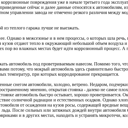
 коррозионные повреждения уже в начале третьего года эксплуа
о приведенные сейчас и далее данные относятся к автомобилям, 
тном управлении завода не отмечено резкого различия между м
 из теплого гаража лучше не выезжать.
е. Однако в межсезонье и в нем процессы, о которых шла речь,
и кузов отдают тепло в окружающий небольшой объем воздуха и 
тех пор во влажных местах будет идти коррозионный процесс. А 
жать автомобиль под проветриваемым навесом. Помимо того, чт
ами потому, что мокрый автомобиль здесь сравнительно быстро 
ных температур, при которых корродирование прекращается.
сенные снегом автомобили, холодно, ветрено. Недаром, подчерки
остраненному мнению, открытая стоянка - далеко не самое плох
стоянке автомобиль быстро остывает, хорошо проветривается. О
ствие солнечной радиации и естественных осадков. Однако хлоп
томобиля от осаждения на кузов росы, содержащей вредные веще
и льда. После сильных или затяжных дождей внутри автомобиля 
вриками и в других местах, находить и устранять микротечи, ко