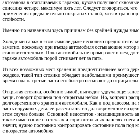
автозавода в отапливаемых гаражах, кузова получают сквозные
списания четыре, максимум пять лет. Следует оговориться, чт
применения предварительно покрытых сталей, хотя в транспор
стойкости.
Именно по названным здесь причинам без крайней нужды зимой
Холодный гараж в этом смысле даже несколько предпочтительне
заметно, поскольку при въезде автомобиля остывающие мотор 
становится теплым. Пока автомобиль не промерзнет в нем, до 
гараже автомобиль порой сгнивает лет за пять.
Из всех возможных мест хранения предпочтительнее всего дер
осадков, такой тип стоянки обладает наибольшими преимуществ
время года нагретые части его быстро остывают до отрицатель
Открытая стоянка, особенно зимой, выглядит удручающе: зане
вещи, говорят брошена под открытым небом. Но, вопреки распр
долговременного хранения автомобиля. Как и под навесом, на 
часть наружных деталей рассчитаны на долговременное воздей
этом случае больше. Основной недостаток - незащищенность ав
также намерзание на стеклах и горизонтальных панелях снега 
значит, нужно постоянно контролировать состояние пола под ко
с возрастом автомобиля.