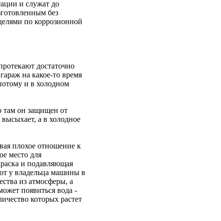
тации и служат до
изготовленным без
оделями по коррозионной
 протекают достаточно
гараж на какое-то время
потому и в холодном
о там он защищен от
высыхает, а в холодное
вая плохое отношение к
ое место для
краска и подавляющая
от у владельца машины в
ства из атмосферы, а
может появиться вода -
личество которых растет