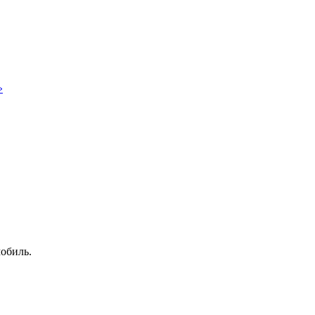
»
обиль.