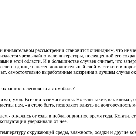
ри внимательном рассмотрении становится очевидным, что иначе
е издается чрезвычайно мало литературы, посвященной его сохр
ми в этой области. И в большинстве случаев считает, что запер
если на днище нанесен дополнительный слой мастики и в пороги 
пыт, самостоятельно выработанные воззрения в лучшем случае о
 сохранность легкового автомобиля?
мат, уход. Все они взаимосвязаны. Но если такие, как климат, от
ластны нам, - а стало быть, позволяют влиять на долговечность 
лем - откажись от езды в неблагоприятное время года. Кстати, 
ксплуатации удерживали от нее.
температуру окружающей среды, влажность, осадки и другие воз