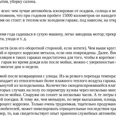
ытия, уборку салона.
 ясно: чем лучше автомобиль изолирован от осадков, солнца и ве
спомним, что при годовом пробеге 15000 километров он находит
ремя он стоит: в теплом или холодном гараже, под навесом, на о
мя года садишься в сухую машину, легко заводишь мотор; прекр
, ухода и т. д.
ств (или его оборотной стороной, если хотите). Чем выше круг
ий и процесс коррозии металла, если они повреждены. Далее. В
ляция в таких гаражах недостаточна для того, чтобы в короткое
 гараж во время дождя или после мойки, можно с уверенностью 
 многие дни и недели.
мой после возвращения с улицы. Из-за резкого перепада темпера
падает из относительно более влажного теплого воздуха гаража
вынутой из холодильника. Количество сконденсировавшейся вла
торых случаях на полу по периметру кузова через несколько ми
после мойки. Снаружи он сохнет за несколько часов. А те литры 
ей поездки. К тому же, чем меньшую, по мере высыхания, площа
 процесс коррозии. Только очень трудоемкая, тщательно продума
олюбителей, может нивелировать отрицательные последствия хр
мер, то, как свидетельствует опыт хранения служебных автомоб