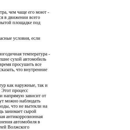
тра, чем чаще его моют -
ся в движении всего
ткрытой площадке под
асные условия, если
логодичная температура -
нешне сухой автомобиль
 время просушить все
сказать, что внутренние
тур как наружные, так и
. Этот процесс
ги напрямую зависит от
нут можно наблюдать
воды, что не вытекли на
дь занимает сырой
нная антикоррозионная
анения автомобиля в
илей Волжского