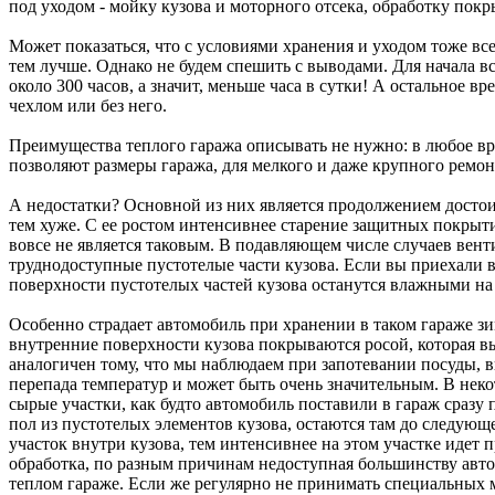
под уходом - мойку кузова и моторного отсека, обработку покр
Может показаться, что с условиями хранения и уходом тоже все
тем лучше. Однако не будем спешить с выводами. Для начала в
около 300 часов, а значит, меньше часа в сутки! А остальное в
чехлом или без него.
Преимущества теплого гаража описывать не нужно: в любое вре
позволяют размеры гаража, для мелкого и даже крупного ремонта
А недостатки? Основной из них является продолжением достоин
тем хуже. С ее ростом интенсивнее старение защитных покрыт
вовсе не является таковым. В подавляющем числе случаев венти
труднодоступные пустотелые части кузова. Если вы приехали в
поверхности пустотелых частей кузова останутся влажными на
Особенно страдает автомобиль при хранении в таком гараже зи
внутренние поверхности кузова покрываются росой, которая вы
аналогичен тому, что мы наблюдаем при запотевании посуды, 
перепада температур и может быть очень значительным. В неко
сырые участки, как будто автомобиль поставили в гараж сразу 
пол из пустотелых элементов кузова, остаются там до следующ
участок внутри кузова, тем интенсивнее на этом участке идет
обработка, по разным причинам недоступная большинству авт
теплом гараже. Если же регулярно не принимать специальных 