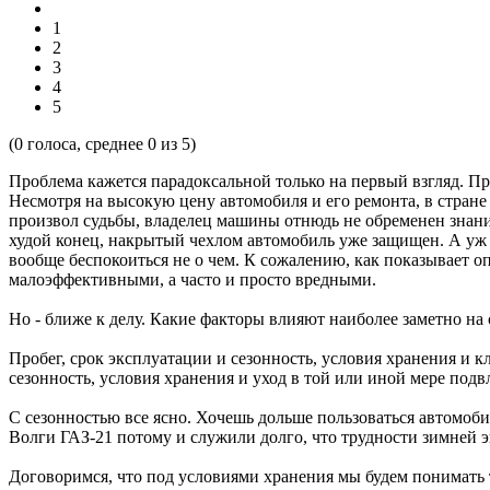
1
2
3
4
5
(
0
голоса, среднее
0
из 5)
Проблема кажется парадоксальной только на первый взгляд. П
Несмотря на высокую цену автомобиля и его ремонта, в стран
произвол судьбы, владелец машины отнюдь не обременен знания
худой конец, накрытый чехлом автомобиль уже защищен. А уж 
вообще беспокоиться не о чем. К сожалению, как показывает о
малоэффективными, а часто и просто вредными.
Но - ближе к делу. Какие факторы влияют наиболее заметно на
Пробег, срок эксплуатации и сезонность, условия хранения и кли
сезонность, условия хранения и уход в той или иной мере подв
С сезонностью все ясно. Хочешь дольше пользоваться автомоби
Волги ГАЗ-21 потому и служили долго, что трудности зимней э
Договоримся, что под условиями хранения мы будем понимать 