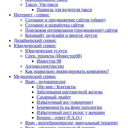
Такси, Vip-такси
Правила для водителя такси
Интернет - сервис
Создание и продвижение сайтов (общее)
Создание и разработка сайтов
Поисковая оптимизация (продвижение) сайтов
Копирайт, редизайн и многое другое
Дизайнерский сервис
Юридический сервис
Юридические услуги
Спец. проекты (Инвестор98)
Инвестор 98
Антиколлекторство
Как правильно ликвидировать компанию?
Медицинский сервис
Врач - эндокринолог
Обо мне / Контакты
Заболевания щитовидной железы
Сахарный диабет
Избыточный вес (ожирение)
Беременность на фоне патологии
Избыточный рост волос у женщин
Вопрос - ответ (F.A.Q.)
Врач - вертеброневролог, мануальный терапевт
Врач - сердечно-сосудистый хирург