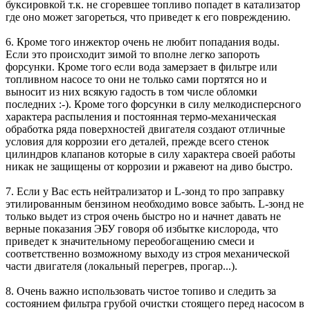
буксировкой т.к. не сгоревшее топливо попадет в катализатор
где оно может загореться, что приведет к его повреждению.
6. Кроме того инжектор очень не любит попадания воды.
Если это происходит зимой то вполне легко запороть
форсунки. Кроме того если вода замерзает в фильтре или
топливном насосе то они не только сами портятся но и
выносит из них всякую гадость в том числе обломки
последних :-). Кроме того форсунки в силу мелкодисперсного
характера распыления и постоянная термо-механическая
обработка ряда поверхностей двигателя создают отличные
условия для коррозии его деталей, прежде всего стенок
цилиндров клапанов которые в силу характера своей работы
никак не защищены от коррозии и ржавеют на диво быстро.
7. Если у Вас есть нейтрализатор и L-зонд то про заправку
этилированным бензином необходимо вовсе забыть. L-зонд не
только выдет из строя очень быстро но и начнет давать не
верные показания ЭБУ говоря об избытке кислорода, что
приведет к значительному переобогащению смеси и
соответственно возможному выходу из строя механической
части двигателя (локальный перегрев, прогар...).
8. Очень важно использовать чистое топиво и следить за
состоянием фильтра грубой очистки стоящего перед насосом в