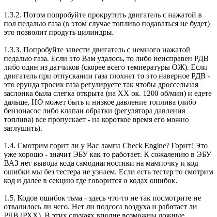
1.3.2. Потом попробуйте прокрутить двигатель с нажатой в
пол педалью газа (в этом случае топливо подаваться не будет)
это позволит продуть цилиндры.
1.3.3. Попробуйте завести двигатель с немного нажатой
педалью газа. Если это Вам удалось, то либо неисправен РДВ
либо один из датчиков (скорее всего температуры ОЖ). Если
двигатель при отпускании газа глохнет то это наверное РДВ -
это ерунда тросик газа регулируете так чтобы дроссельная
заслонка была слегка открыта (на ХХ ок. 1200 об/мин) и едете
дальше, НО может быть и низкое давление топлива (либо
бензонасос либо клапан обратки (регулятора давления
топлива) все пропускает - на короткое время его можно
заглушить).
1.4. Смотрим горит ли у Вас лампа Check Engine? Горит! Это
уже хорошо - значит ЭБУ как то работает. К сожалению в ЭБУ
ВАЗ нет вывода кода самодиагностики на мампочку и код
ошибки мы без тестера не узнаем. Если есть тестер то смотрим
код и далее в секцию где говорится о кодах ошибок.
1.5. Кодов ошибок тьма - здесь что-то не так посмотрите не
отвалилось ли чего. Нет ли подсоса воздуха и работает ли
РДВ (РХХ). В этих случаях вполне возможны ложные