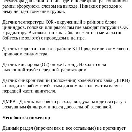
регулятора давления топлива гдето после фильтра, топливной
рампы (форсунок), словом на выходе. Никаких проводов к
нему не идет тоько две трубки.
Датчик температуры ОЖ - вкрученный в райноне блока
цилиндров, головки или рядом там где выходят патрубки ОЖ
к радиатору. Выглядит он как гайка из желтого металла (не
бойтесь не золото) с проводком в центре.
Датчик скорости - где-то в районе КПП рядом или совмещен с
приводом спидометра.
Датчик кислорода (O2) он же L-зонд. Находится на
выхлопной трубе перед нейтрализатором.
Датчик синхронизации (положения) коленчатого вала (ДПКВ)
- находится рябом с зубчатым диском на коленчатом валу в
передней части двигателя.
ДМРВ - Датчик массового расхода воздуха находится сразу за
воздушным фильтром и перед дроссельной заслонкой.
Чего боится инжектор
Данный раздел (впрочем как и все остальные) не претендует