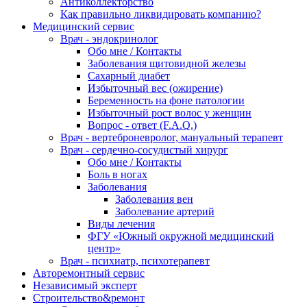
Антиколлекторство
Как правильно ликвидировать компанию?
Медицинский сервис
Врач - эндокринолог
Обо мне / Контакты
Заболевания щитовидной железы
Сахарный диабет
Избыточный вес (ожирение)
Беременность на фоне патологии
Избыточный рост волос у женщин
Вопрос - ответ (F.A.Q.)
Врач - вертеброневролог, мануальный терапевт
Врач - сердечно-сосудистый хирург
Обо мне / Контакты
Боль в ногах
Заболевания
Заболевания вен
Заболевание артерий
Виды лечения
ФГУ «Южный окружной медицинский
центр»
Врач - психиатр, психотерапевт
Авторемонтный сервис
Независимый эксперт
Строительство&ремонт