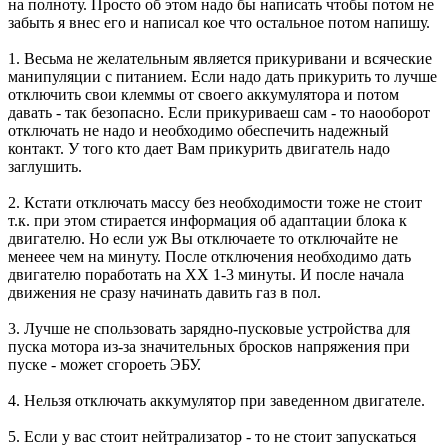
на полноту. Просто об этом надо бы написать чтобы потом не
забыть я внес его и написал кое что остальное потом напишу.
1. Весьма не желательным является прикуривани и всяческие
манипуляции с питанием. Если надо дать прикурить то лучше
отключить свои клеммы от своего аккумулятора и потом
давать - так безопасно. Если прикуриваеш сам - то наооборот
отключать не надо и необходимо обеспечить надежный
контакт. У того кто дает Вам прикурить двигатель надо
заглушить.
2. Кстати отключать массу без необходимости тоже не стоит
т.к. при этом стирается информация об адаптации блока к
двигателю. Но если уж Вы отключаете то отключайте не
менеее чем на минуту. После отключения необходимо дать
двигателю поработать на ХХ 1-3 минуты. И после начала
движения не сразу начинать давить газ в пол.
3. Лучше не спользовать зарядно-пусковые устройства для
пуска мотора из-за значительных бросков напряжения при
пуске - может сгороеть ЭБУ.
4. Нельзя отключать аккумулятор при заведенном двигателе.
5. Если у вас стоит нейтрализатор - то не стоит запускаться