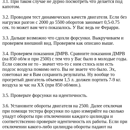
3.1. При таком случае не дурно посмотреть что делается под
капотом.
3.2. Проводим тест динамических качеств двигателя. Если без
нагрузки разгон с 2000 до 5500 оборотов занимает 0,5-0.75
сек. то может вам чего показалось. У Вас ведь не Ферарри.
3.3. Дальше возможно что сдохли форсунки. Выкручиваем и
проверяем внешний вид. Проверяем как описано выше.
3.4. Проверяем показания ДМРВ. Сравните показания ДМРВ
(на 850 об/м и при 2500) с тем что у Вас было в молодые годы.
Если совсем не то - значит что-то с ним стлось или есть
подсос воздуха помимо него. Вы не знаете что было. Эх,
советовал же я Вам сохранить результаты. Ну вообще то
прогретый двигатель объемом 1,5 л. должен портить 7-9 кг.
воздуха за час на ХХ (при 850 об/мин.).
3.5. Проверьте форсунки на идентичность.
3.6. Установите обороты двигателя на 2500. Далее отключая
при помощи тестера форсунки по одно измеряйте на сколько
упадут обороты при отключениии каждого цилиндра и
соответствсенно проверьте идентичность их работы. Если при
отключении какого-либо цилиндра обороты падают на