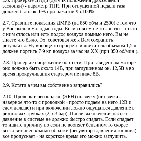
2.6. Проверьте ДПДЗ (датчик положения дроссельной
заслонки) - параметр THR. При отпущенной педали газа
должен быть ок. 0% при нажатой 95-100%
2.7. Сравните показания ДМРВ (на 850 об/м и 2500) с тем что
у Вас было в молодые годы. Если совсем не то - значит что-то
с ним стлось или есть подсос воздуха помимо него. Вы не
знаете что было. Эх, советовал же я Вам сохранить
результаты. Ну вообще то прогретый двигатель объемом 1,5 л.
должен портить 7-9 кг. воздуха за час на ХХ (при 850 об/мин.).
2.8. Проверьте напряжение бортсети. При заведенном моторе
оно должно быть около 14В, при заглушенном ок. 12,5В а во
время прокручивания стартером не ниже 8В.
2.9. Кстати а чем вы собственно заправились?
2.10. Проверьте бензонасос (ЭБН) по звуку (нет звука -
наверное что-то с проводкой - просто подаем на него 12В и
едем дальше) и при включении ложно ощущаться давление в
резиновых трубках (2,5-3 бар). После выключения насоса
давление в системе не должно быстро спадать. Если спадает
то ищите причину но если не вооняет бензином то скорее
всего виновен клапан обратки (регулятора давления топлива)
все пропускает - на короткое время его можно заглушить.