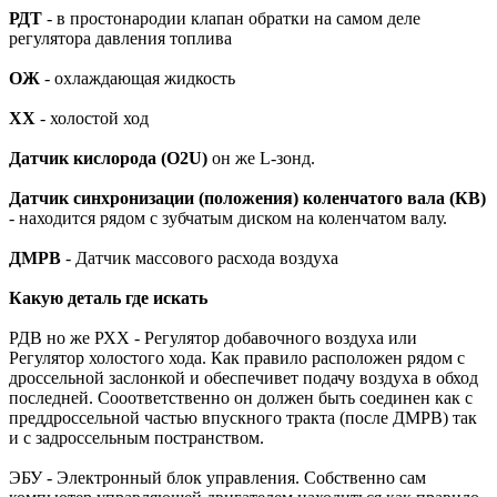
РДТ
- в простонародии клапан обратки на самом деле
регулятора давления топлива
ОЖ
- охлаждающая жидкость
ХХ
- холостой ход
Датчик кислорода (O2U)
он же L-зонд.
Датчик синхронизации (положения) коленчатого вала (КВ)
- находится рядом с зубчатым диском на коленчатом валу.
ДМРВ
- Датчик массового расхода воздуха
Какую деталь где искать
РДВ но же РХХ - Регулятор добавочного воздуха или
Регулятор холостого хода. Как правило расположен рядом с
дроссельной заслонкой и обеспечивет подачу воздуха в обход
последней. Сооответственно он должен быть соединен как с
преддроссельной частью впускного тракта (после ДМРВ) так
и с задроссельным постранством.
ЭБУ - Электронный блок управления. Собственно сам