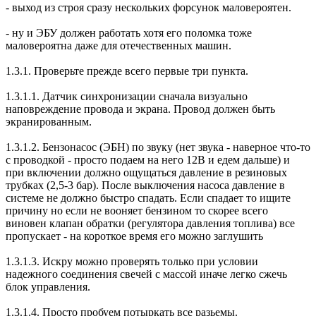
- выход из строя сразу нескольких форсунок маловероятен.
- ну и ЭБУ должен работать хотя его поломка тоже
маловероятна даже для отечественных машин.
1.3.1. Проверьте прежде всего первые три пункта.
1.3.1.1. Датчик синхронизации сначала визуально
наповреждение провода и экрана. Провод должен быть
экранированным.
1.3.1.2. Бензонасос (ЭБН) по звуку (нет звука - наверное что-то
с проводкой - просто подаем на него 12В и едем дальше) и
при включении должно ощущаться давление в резиновых
трубках (2,5-3 бар). После выключения насоса давление в
системе не должно быстро спадать. Если спадает то ищите
причину но если не вооняет бензином то скорее всего
виновен клапан обратки (регулятора давления топлива) все
пропускает - на короткое время его можно заглушить
1.3.1.3. Искру можно проверять только при условии
надежного соединения свечей с массой иначе легко сжечь
блок управления.
1.3.1.4. Просто пробуем потыркать все разьемы.